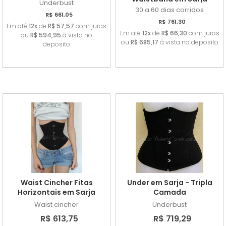
Underbust
30 a 60 dias corridos
R$ 661,05
R$ 761,30
Em até
12x
de
R$ 57,57
com juros
Em até
12x
de
R$ 66,30
com juros
ou
R$ 594,95
à vista no
ou
R$ 685,17
à vista no deposito
deposito
Waist Cincher Fitas
Under em Sarja - Tripla
Horizontais em Sarja
Camada
Waist cincher
Underbust
R$ 613,75
R$ 719,29