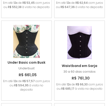
Em até
12x
de
R$ 53,45
com juros
Em até
12x
de
R$ 62,64
com juros
ou
R$ 552,38
à vista no deposito
ou
R$ 647,36
à vista no deposito
Under Basic com Busk
Waistband em Sarja
Underbust
30 a 60 dias corridos
R$ 661,05
R$ 761,30
Em até
12x
de
R$ 57,57
com juros
Em até
12x
de
R$ 66,30
com juros
ou
R$ 594,95
à vista no
ou
R$ 685,17
à vista no deposito
deposito