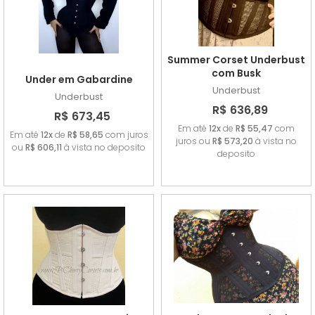
Summer Corset Underbust
com Busk
Under em Gabardine
Underbust
Underbust
R$ 636,89
R$ 673,45
Em até
12x
de
R$ 55,47
com
Em até
12x
de
R$ 58,65
com juros
juros ou
R$ 573,20
à vista no
ou
R$ 606,11
à vista no deposito
deposito