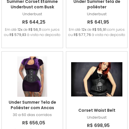
Summer Corset Etamine
Under Summer tela de
Underbust com Busk
poliéster
Underbust
Underbust
R$ 644,25
R$ 641,95
Em até
12x
de
R$ 56,11
com juros
Em até
12x
de
R$ 55,91
com juros
ou
R$ 579,83
à vista no deposito
ou
R$ 577,76
à vista no deposito
Under Summer Tela de
Poliéster com Ancas
Corset Waist Belt
30 a 60 dias corridos
Underbust
R$ 656,05
R$ 698,95