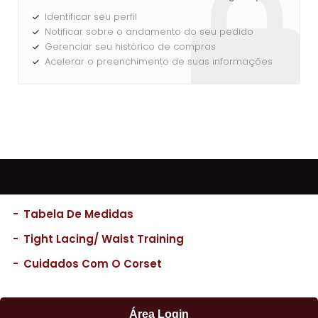
Entrar
Identificar seu perfil
Notificar sobre o andamento do seu pedido
Gerenciar seu histórico de compras
Acelerar o preenchimento de suas informações
-
Tabela De Medidas
-
Tight Lacing/ Waist Training
-
Cuidados Com O Corset
Área Login