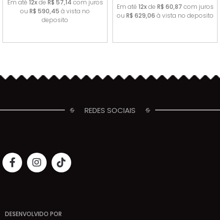
Em até
12x
de
R$ 57,14
com juros
Em até
12x
de
R$ 60,87
com juros
ou
R$ 590,45
à vista no
ou
R$ 629,06
à vista no deposito
deposito
REDES SOCIAIS
DESENVOLVIDO POR