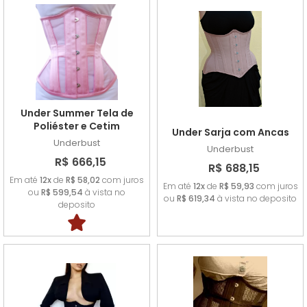
Under Summer Tela de
Poliéster e Cetim
Under Sarja com Ancas
Underbust
Underbust
R$ 666,15
R$ 688,15
Em até
12x
de
R$ 58,02
com juros
Em até
12x
de
R$ 59,93
com juros
ou
R$ 599,54
à vista no
ou
R$ 619,34
à vista no deposito
deposito