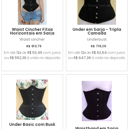
Waist Cincher Fitas
Under em Sarja - Tripla
Horizontais em Sarja
Camada
Waist cincher
Underbust
R$ 613,75
R$ 719,29
Em até
12x
de
R$ 53,45
com juros
Em até
12x
de
R$ 62,64
com juros
ou
R$ 552,38
à vista no deposito
ou
R$ 647,36
à vista no deposito
Under Basic com Busk
Waistband em Sarja