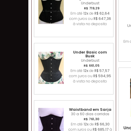
Underbust
R$ 719,29
Em até
12x
de
R$ 62,64
com juros ou
R$ 647,36
à vista no deposito
U
Em 
Under Basic com
Busk
Underbust
R$ 661,05
Em até
12x
de
R$ 57,57
com juros ou
R$ 594,95
à vista no deposito
Waistband em Sarja
30 a 60 dias corridos
R$ 761,30
Em até
12x
de
R$ 66,30
Und
com juros ou
R$ 685,17
à