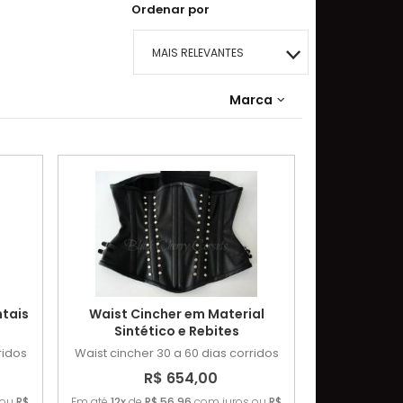
Ordenar por
MAIS RELEVANTES
MAIS VENDIDOS
Marca
MENOR PREÇO
MAIOR PREÇO
A - Z
ntais
Waist Cincher em Material
Sintético e Rebites
ridos
Waist cincher
30 a 60 dias corridos
R$ 654,00
 ou
R$
Em até
12x
de
R$ 56,96
com juros ou
R$