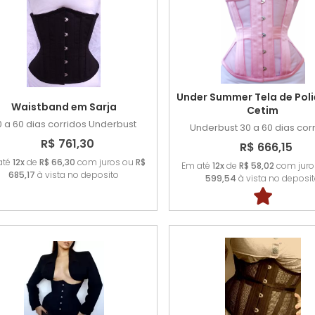
Under Summer Tela de Poli
Waistband em Sarja
Cetim
0 a 60 dias corridos
Underbust
Underbust
30 a 60 dias cor
R$ 761,30
R$ 666,15
até
12x
de
R$ 66,30
com juros ou
R$
Em até
12x
de
R$ 58,02
com juro
685,17
à vista no deposito
599,54
à vista no deposi