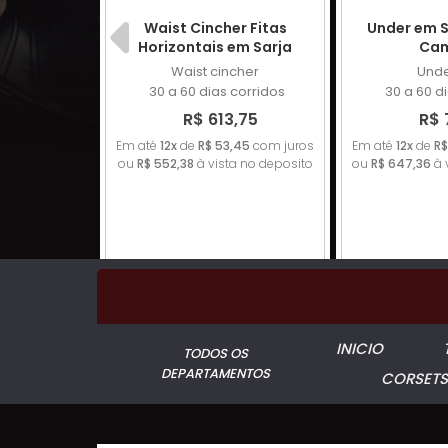
 tela de
Waist Cincher Fitas
Under em Sa
er
Horizontais em Sarja
Ca
st
Waist cincher
Unde
corridos
30 a 60 dias corridos
30 a 60 d
,95
R$ 613,75
R$ 
91
com juros
Em até
12x
de
R$ 53,45
com juros
Em até
12x
de
R$
a no deposito
ou
R$ 552,38
à vista no deposito
ou
R$ 647,36
à 
INICIO
TODOS OS
DEPARTAMENTOS
CORSETS