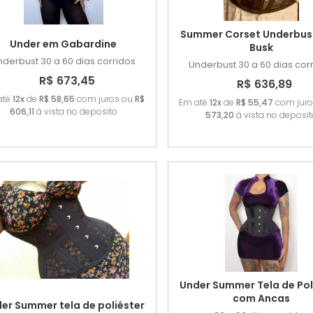
Summer Corset Underbus
Under em Gabardine
Busk
nderbust
30 a 60 dias corridos
Underbust
30 a 60 dias cor
R$ 673,45
R$ 636,89
até
12x
de
R$ 58,65
com juros ou
R$
Em até
12x
de
R$ 55,47
com jur
606,11
à vista no deposito
573,20
à vista no deposit
Under Summer Tela de Pol
com Ancas
er Summer tela de poliéster