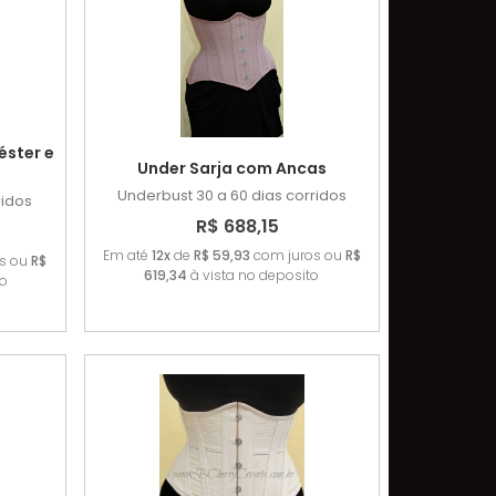
éster e
Under Sarja com Ancas
Underbust
30 a 60 dias corridos
ridos
R$ 688,15
Em até
12x
de
R$ 59,93
com juros ou
R$
s ou
R$
619,34
à vista no deposito
to