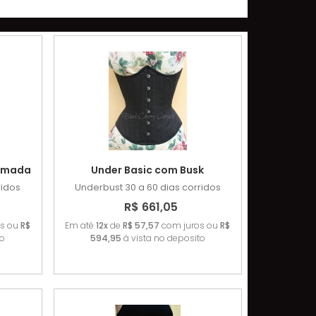
Camada
Under Basic com Busk
ridos
Underbust
30 a 60 dias corridos
R$ 661,05
os ou
R$
Em até
12x
de
R$ 57,57
com juros ou
R$
to
594,95
à vista no deposito