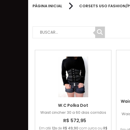
PÁGINA INICIAL
CORSETS USO FASHION/P
Wais
W.C Polka Dot
Waist cincher
30 a 60 dias corridos
Wais
R$ 572,95
Em até
12x
de
R$ 49,90
com juros ou
R$
Em a