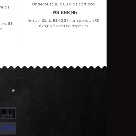
Underbust
30 a 60 dias corridos
reios
R$ 698,95
Em até
12x
de
R$ 60,87
com juros ou
R$
s ou
R$
629,06
à vista no deposito
to