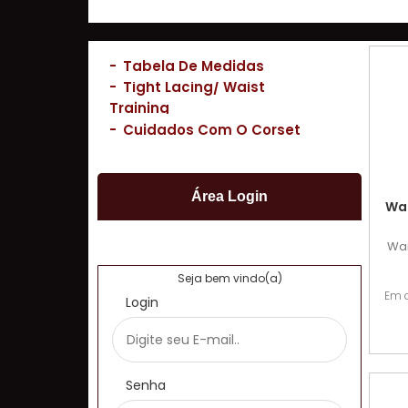
-
Tabela De Medidas
-
Tight Lacing/ Waist
Training
-
Cuidados Com O Corset
Área Login
Wai
Wai
Seja bem vindo(a)
Em 
Login
Senha