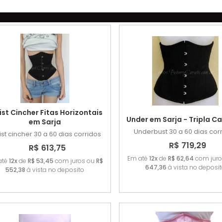
st Cincher Fitas Horizontais
Under em Sarja - Tripla 
em Sarja
Underbust
30 a 60 dias cor
st cincher
30 a 60 dias corridos
R$ 719,29
R$ 613,75
Em até
12x
de
R$ 62,64
com jur
até
12x
de
R$ 53,45
com juros ou
R$
647,36
à vista no deposi
552,38
à vista no deposito