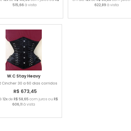
515,66
à vista
622,89
à vista
W.C Stay Heavy
t Cincher
30 a 60 dias corridos
R$ 673,45
té
12x
de
R$ 58,65
com juros ou
R$
606,11
à vista