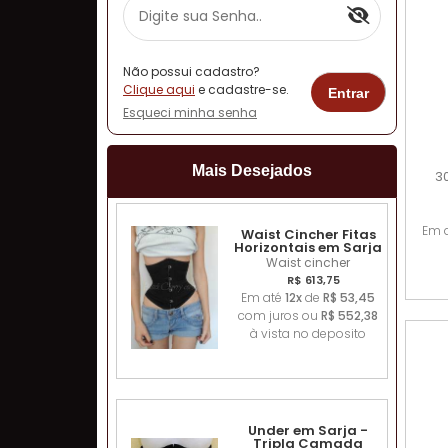
Não possui cadastro?
Clique aqui
e cadastre-se.
Esqueci minha senha
Mais Desejados
3
Em 
Waist Cincher Fitas
Horizontais em Sarja
Waist cincher
R$ 613,75
Em até
12x
de
R$ 53,45
com juros ou
R$ 552,38
à vista no deposito
Under em Sarja -
Tripla Camada