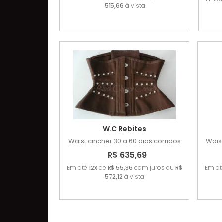
515,66
à vista
W.C Rebites
Waist cincher
30 a 60 dias corridos
Wais
R$ 635,69
Em até
12x
de
R$ 55,36
com juros ou
R$
Em a
572,12
à vista