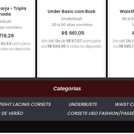
rja - Tripla
Under Basic com Busk
Waist
mada
Underbust
30 a 6
rbust
30 a 60 dias corridos
ias corridos
R$ 661,05
719,29
Em até
12x
de
R$ 57,57
com juros
Em até
12x
d
 62,64
com juros
ou
R$ 594,95
à vista no deposito
ou
R$ 685,1
vista no deposito
Categorias
TIGHT LACING CORSETS
UNDERBUSTS
WAIST C
 DE VERÃO
CORSETS USO FASHION/PASSE