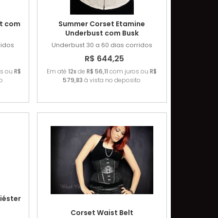
t com
Summer Corset Etamine
Underbust com Busk
ridos
Underbust
30 a 60 dias corridos
R$ 644,25
os ou
R$
Em até
12x
de
R$ 56,11
com juros ou
R$
o
579,83
à vista no deposito
iéster
Corset Waist Belt