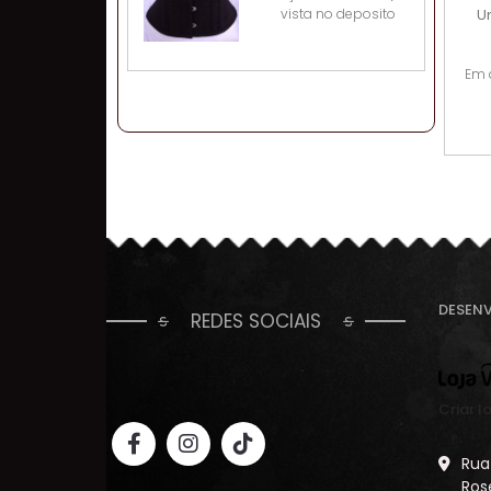
vista no deposito
U
Em 
DESEN
REDES SOCIAIS
Criar lo
Rua
Ros