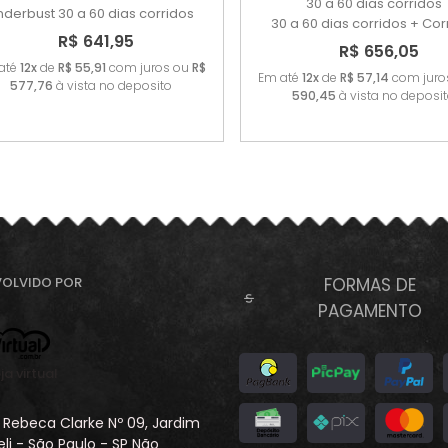
30 a 60 dias corridos
nderbust
30 a 60 dias corridos
30 a 60 dias corridos + Cor
R$ 641,95
R$ 656,05
até
12x
de
R$ 55,91
com juros ou
R$
Em até
12x
de
R$ 57,14
com juro
577,76
à vista no deposito
590,45
à vista no deposi
VOLVIDO POR
FORMAS DE
PAGAMENTO
ja virtual
 Rebeca Clarke Nº 09, Jardim
eli - São Paulo - SP Não