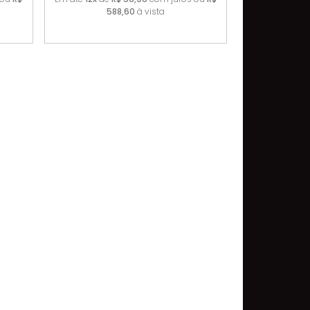
588,60
à vista