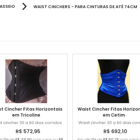
ASSEIO
WAIST CINCHERS - PARA CINTURAS DE ATÉ 74CM
Waist Cincher
t Cincher Fitas Horizontais
Waist Cincher Fitas Horizo
em Tricoline
em Cetim
t cincher
30 a 60 dias corridos
Waist cincher
30 a 60 dias cor
R$ 572,95
R$ 692,10
té
12x
de
R$ 49,90
com juros ou
R$
Em até
12x
de
R$ 60,28
com juros