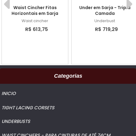
Waist Cincher Fitas
Under em Sarja - Tripla
Horizontais em Sarja
Camada
Waist cincher
Underbust
R$ 613,75
R$ 719,29
Categorias
INICIO
TIGHT LACING CORSETS
UNDERBUSTS
WAIST CINCHERS - PARA CINTURAS DE ATÉ 74CM
WAIST CINCHERS - PARA CINTURAS DE ATÉ 74CM