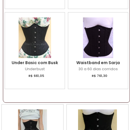
Under Basic com Busk
Waistband em Sarja
Underbust
30 a 60 dias corridos
R$ 661,05
R$ 761,30