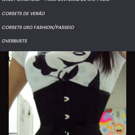
UNDERBUST
CORSETS DE VERÃO
CORSETS USO FASHION/PASSEIO
UNDERBUST
OVERBUSTS
OVERBUST
WAIST CINCHERS - PARA CINTURAS DE ATÉ 74CM
UNDERBUST
WAIST CINCHERS - PARA CINTURAS DE ATÉ 74CM