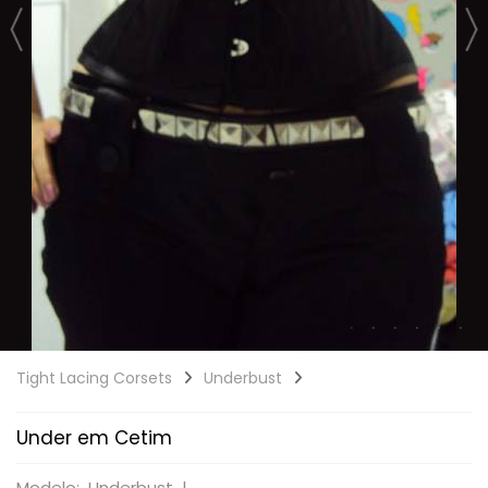
Tight Lacing Corsets
Underbust
Under em Cetim
Modelo: Underbust |