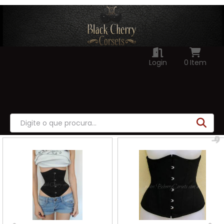
Login
0
Item