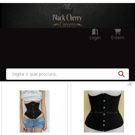
Login
0
Item