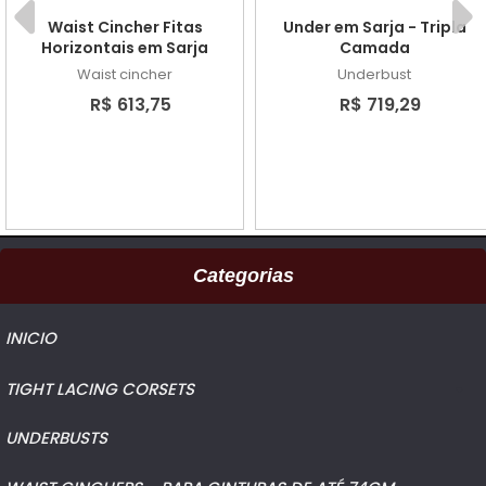
Waist Cincher Fitas
Under em Sarja - Tripla
Horizontais em Sarja
Camada
Waist cincher
Underbust
R$ 613,75
R$ 719,29
Categorias
INICIO
TIGHT LACING CORSETS
UNDERBUSTS
WAIST CINCHERS - PARA CINTURAS DE ATÉ 74CM