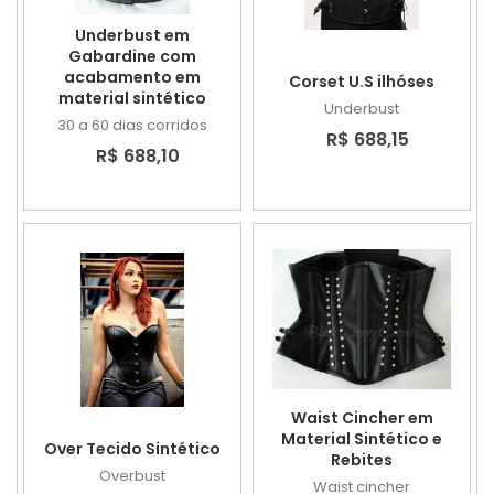
Underbust em
Gabardine com
acabamento em
Corset U.S ilhóses
material sintético
Underbust
30 a 60 dias corridos
R$ 688,15
R$ 688,10
Waist Cincher em
Material Sintético e
Over Tecido Sintético
Rebites
Overbust
Waist cincher