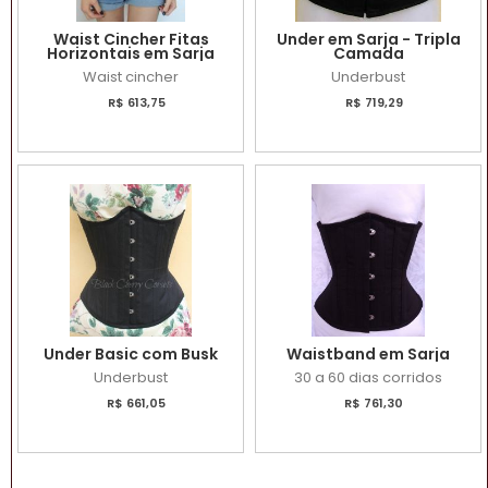
Waist Cincher Fitas
Under em Sarja - Tripla
Horizontais em Sarja
Camada
Waist cincher
Underbust
R$ 613,75
R$ 719,29
Under Basic com Busk
Waistband em Sarja
Underbust
30 a 60 dias corridos
R$ 661,05
R$ 761,30