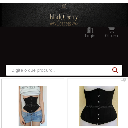
Login
0
Item