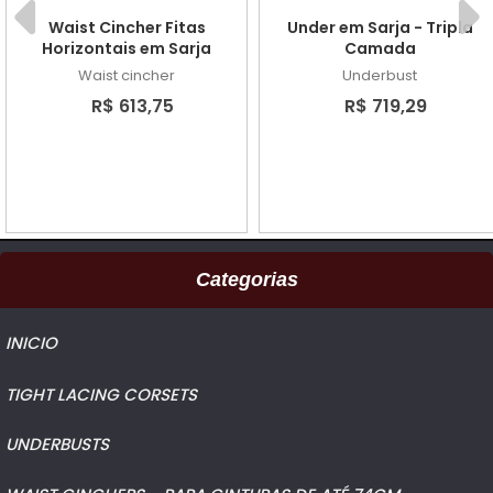
Waist Cincher Fitas
Under em Sarja - Tripla
Horizontais em Sarja
Camada
Waist cincher
Underbust
R$ 613,75
R$ 719,29
Categorias
INICIO
TIGHT LACING CORSETS
UNDERBUSTS
WAIST CINCHERS - PARA CINTURAS DE ATÉ 74CM