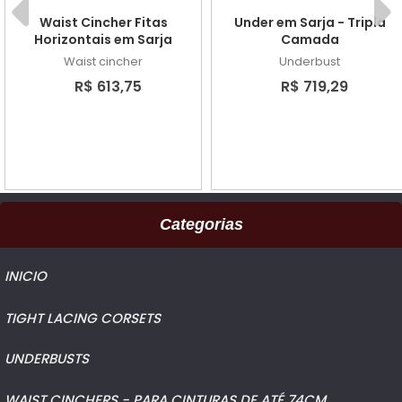
Waist Cincher Fitas
Under em Sarja - Tripla
Horizontais em Sarja
Camada
Waist cincher
Underbust
R$ 613,75
R$ 719,29
Categorias
INICIO
TIGHT LACING CORSETS
UNDERBUSTS
WAIST CINCHERS - PARA CINTURAS DE ATÉ 74CM
WAIST CINCHERS - PARA CINTURAS DE ATÉ 74CM