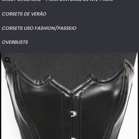
UNDERBUST
CORSETS DE VERÃO
CORSETS USO FASHION/PASSEIO
UNDERBUST
OVERBUSTS
OVERBUST
WAIST CINCHERS - PARA CINTURAS DE ATÉ 74CM
UNDERBUST
WAIST CINCHERS - PARA CINTURAS DE ATÉ 74CM