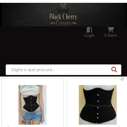
Login
0
Item