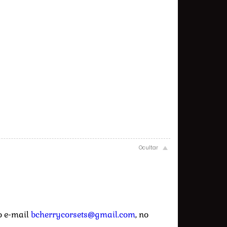
o e-mail
bcherrycorsets@gmail.com
, no