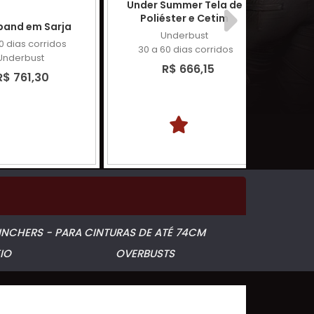
Under Summer Tela de
Poliéster e Cetim
band em Sarja
Unde
Underbust
0 dias corridos
30 a 60 dias corridos
Underbust
30
R$ 666,15
R$ 761,30
INCHERS - PARA CINTURAS DE ATÉ 74CM
IO
OVERBUSTS