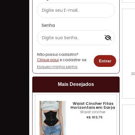
Senha
Não possui cadastro?
Clique aqui
e cadastre-se.
Esqueci minha senha
3
Mais Desejados
Waist Cincher Fitas
Horizontais em Sarja
Waist cincher
R$ 613,75