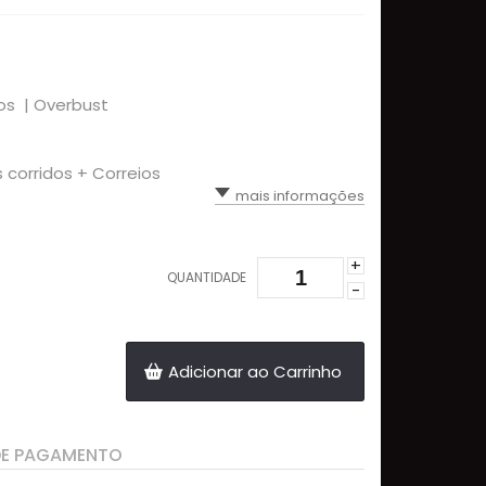
os |
Overbust
s corridos + Correios
mais informações
+
QUANTIDADE
-
Adicionar ao Carrinho
DE PAGAMENTO