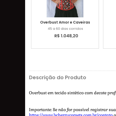
Overbust Amor e Caveiras
45 a 60 dias corridos
R$ 1.048,20
Descrição do Produto
Overbust em tecido sintético com decote pro
Importante: Se não for possível registrar s
https://www.bcherrycorsets.com.br/contato
o