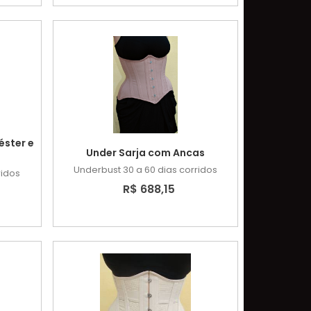
éster e
Under Sarja com Ancas
Underbust
30 a 60 dias corridos
ridos
R$ 688,15