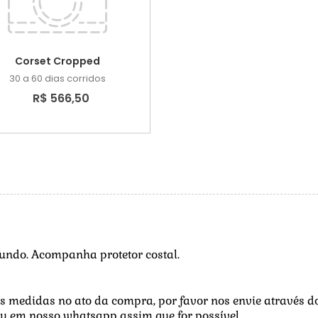
Corset Cropped
30 a 60 dias corridos
R$ 566,50
fundo. Acompanha protetor costal.
uas medidas no ato da compra, por favor nos envie através d
u em nosso whatsapp assim que for possível.