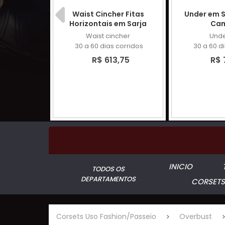
 tela de
Waist Cincher Fitas
Under em Sa
er
Horizontais em Sarja
Ca
st
Waist cincher
Unde
corridos
30 a 60 dias corridos
30 a 60 d
,95
R$ 613,75
R$ 
INICIO
TODOS OS
DEPARTAMENTOS
CORSETS
Corsets Uso Fashion/Passeio
Overbust