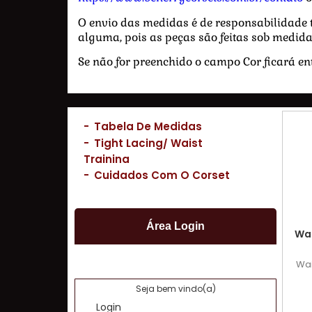
O envio das medidas é de responsabilidade to
alguma, pois as peças são feitas sob medid
Se não for preenchido o campo Cor ficará ent
-
Tabela De Medidas
-
Tight Lacing/ Waist
Training
-
Cuidados Com O Corset
Área Login
Wai
Wai
Seja bem vindo(a)
Login