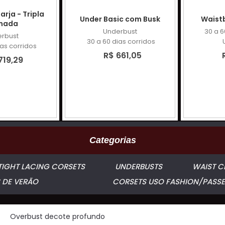
rja - Tripla
Under Basic com Busk
Waist
mada
Underbust
30 a 6
rbust
30 a 60 dias corridos
ias corridos
R$ 661,05
719,29
Categorias
TIGHT LACING CORSETS
UNDERBUSTS
WAIST C
 DE VERÃO
CORSETS USO FASHION/PASSE
Overbust decote profundo