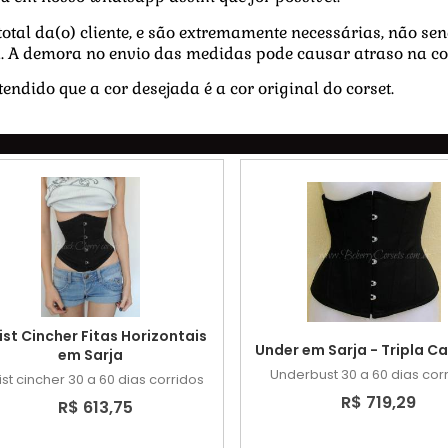
tal da(o) cliente, e são extremamente necessárias, não send
a. A demora no envio das medidas pode causar atraso na co
endido que a cor desejada é a cor original do corset.
st Cincher Fitas Horizontais
Under em Sarja - Tripla 
em Sarja
Underbust
30 a 60 dias cor
st cincher
30 a 60 dias corridos
R$ 719,29
R$ 613,75